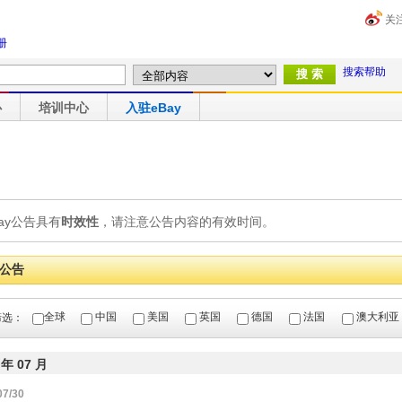
关
册
搜索帮助
心
培训中心
入驻eBay
Bay公告具有
时效性
，请注意公告内容的有效时间。
月公告
全球
中国
美国
英国
德国
法国
澳大利亚
筛选：
 年 07 月
07/30