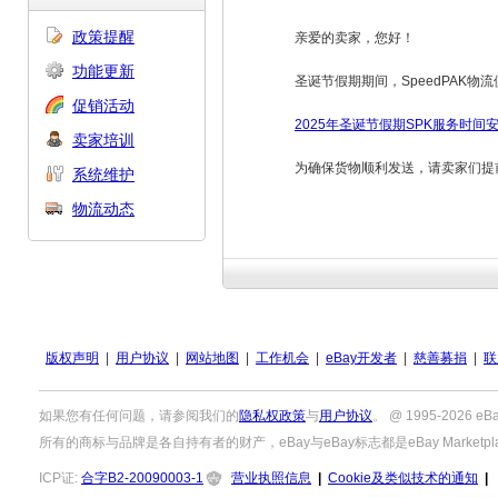
政策提醒
亲爱的卖家，您好！
功能更新
圣诞节假期期间，SpeedPAK
促销活动
2025年圣诞节假期SPK服务时间安排
卖家培训
为确保货物顺利发送，请卖家们提前
系统维护
物流动态
版权声明
|
用户协议
|
网站地图
|
工作机会
|
eBay开发者
|
慈善募捐
|
联
如果您有任何问题，请参阅我们的
隐私权政策
与
用户协议
。 @ 1995-2026
所有的商标与品牌是各自持有者的财产，eBay与eBay标志都是eBay Marketpla
ICP证:
合字B2-20090003-1
营业执照信息
|
Cookie及类似技术的通知
|