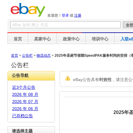
欢迎您！
登录
或
注册
首页
卖家中心
政策中心
培训中心
入驻eB
首页
>
公告栏
>
物流动态
>
2025年圣诞节假期SpeedPAK服务时间的安排（
公告栏
公告导航
eBay公告具有
时效性
，请注意公
近3个月公告
2026 年 08 月
2026 年 07 月
2026 年 06 月
2025
已存档公告
请选择主题