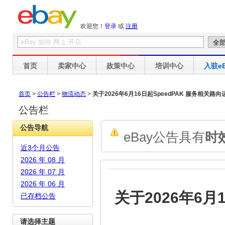
欢迎您！
登录
或
注册
首页
卖家中心
政策中心
培训中心
入驻eB
首页
>
公告栏
>
物流动态
>
关于2026年6月16日起SpeedPAK 服务相关路
公告栏
公告导航
eBay公告具有
时
近3个月公告
2026 年 08 月
2026 年 07 月
2026 年 06 月
关于2026年6月
已存档公告
请选择主题