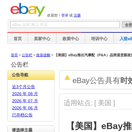
欢迎您！
登录
或
注册
首页
卖家中心
政策中心
培训中心
入驻eB
首页
>
公告栏
>
政策提醒
>
【美国】eBay推出汽摩配（P&A）品类退货新
公告栏
公告导航
eBay公告具有
时
近3个月公告
2026 年 08 月
2026 年 07 月
适用站点: [ 美国 ]
2026 年 06 月
已存档公告
【美国】eBay
请选择主题