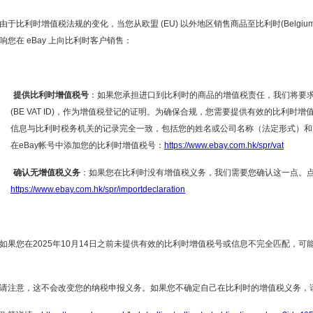
由于比利时增值税法规的变化，当您从欧盟
(EU)
以外地区销售商品至比利时
(Belgiu
响您在
eBay
上向比利时客户销售：
提供比利时增值税号
：如果您承担进口到比利时的商品的增值税责任，我们将要
(BE VAT ID)
，作为增值税登记的证明。为确保合规，您需要提供有效的比利时增
信息与比利时税务机关的记录完全一致，包括您的姓名或公司名称（法定形式）和
在
eBay
帐号中添加您的比利时增值税号：
https://www.ebay.com.hk/spr/vat
确认无增值税义务
：如果您在比利时没有增值税义务，我们需要您确认这一点。
https://www.ebay.com.hk/spr/importdeclaration
如果您在
2025
年
10
月
14
日之前未提供有效的比利时增值税号或信息不完全匹配，可
请注意，这不会改变您的纳税申报义务。如果您不确定自己在比利时的增值税义务，