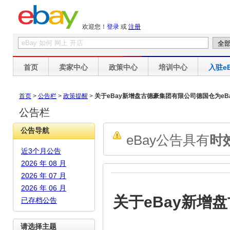
欢迎您！
登录
或
注册
首页
卖家中心
政策中心
培训中心
入驻eB
首页
>
公告栏
>
政策提醒
>
关于eBay新增盘古德豪集团有限公司德国仓为eB
公告栏
公告导航
eBay公告具有
时
近3个月公告
2026 年 08 月
2026 年 07 月
2026 年 06 月
关于eBay新增
已存档公告
请选择主题