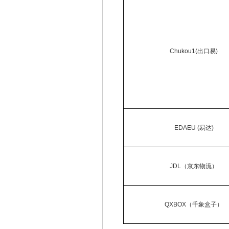
Chukou1(出口易)
EDAEU (易达)
JDL（京东物流）
QXBOX（千象盒子）