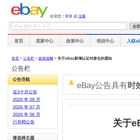
欢迎您！
登录
或
注册
首页
卖家中心
政策中心
培训中心
入驻eB
首页
>
公告栏
>
政策提醒
>
关于eBay新增认证对接仓的通知
公告栏
公告导航
eBay公告具有
时
近3个月公告
2026 年 08 月
2026 年 07 月
2026 年 06 月
关于e
已存档公告
请选择主题